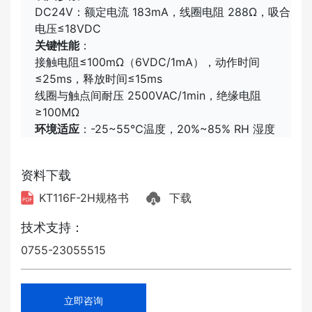
DC24V：额定电流 183mA，线圈电阻 288Ω，吸合
电压≤18VDC
关键性能
：
接触电阻≤100mΩ（6VDC/1mA），动作时间
≤25ms，释放时间≤15ms
线圈与触点间耐压 2500VAC/1min，绝缘电阻
≥100MΩ
环境适应
：-25~55℃温度，20%~85% RH 湿度
资料下载
KT116F-2H规格书
下载
技术支持：
0755-23055515
立即咨询